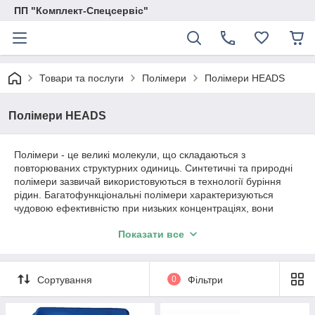
ПП "Комплект-Спецсервіс"
Товари та послуги
Полімери
Полімери HEADS
Полімери HEADS
Полімери - це великі молекули, що складаються з
повторюваних структурних одиниць. Синтетичні та природні
полімери зазвичай використовуються в технології буріння
рідин. Багатофункціональні полімери характеризуються
чудовою ефективністю при низьких концентраціях, вони
підвищують реологічні параметри рідини і діють як гальмівні
Показати все
агенти та редуктори фільтрації та тертя. Продукція може
поставлятися відповідно до уподобань замовника у вигляді
порошку або суспензії з полімеру.
Сортування
0
Фільтри
Наш досвід хімії бентоніту та полімерів забезпечує належну
побудову бурових систем та використання найефективніших
активних компонентів з точки зору технічного проектування.