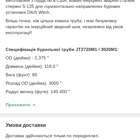
Виготовлені з гордістю в США, ковані інерційно зварені сталеві
стержні S-135 для горизонтально-направлених бурових
установок Ditch Witch.
Більш точна, ніж цільна кована труба, і має безумовну
гарантію на інерційний зварний шов, незалежно від умов
експлуатації!
Специфікація бурильної труби JT2720M1 / 3020M1:
OD (дюйми) - 2,375 ″
Довжина (дюйми): 118,0 ″
Вага (фунт): 85
Розлад OD (дюйма): 3000 ″
Радіус вигину (фути): 140.400 ″
Приховати
Умови доставки
Доставка здійснюється тільки по передоплаті.