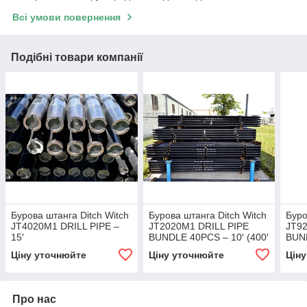
Всі умови повернення
Подібні товари компанії
Бурова штанга Ditch Witch
Бурова штанга Ditch Witch
Буро
JT4020M1 DRILL PIPE –
JT2020M1 DRILL PIPE
JT92
15′
BUNDLE 40PCS – 10′ (400′
BUND
FEET)
FEE
Ціну уточнюйте
Ціну уточнюйте
Цін
Про нас