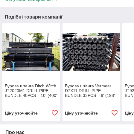
Подібні товари компанії
Бурова штанга Ditch Witch
Бурова штанга Vermeer
Буро
JT2020M1 DRILL PIPE
D7X11 DRILL PIPE
JT92
BUNDLE 40PCS – 10′ (400′
BUNDLE 33PCS – 6′ (198′
BUND
FEET)
FEET)
FEE
Ціну уточнюйте
Ціну уточнюйте
Цін
Про нас