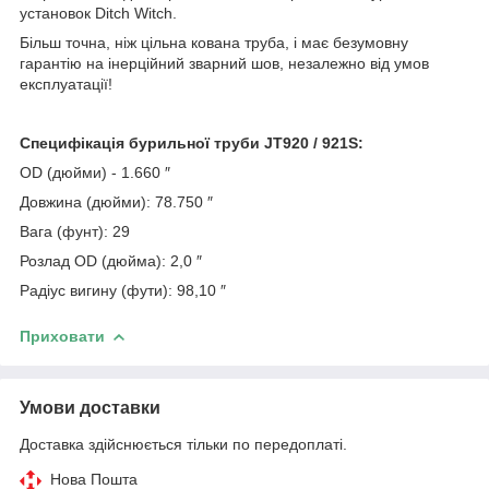
установок Ditch Witch.
Більш точна, ніж цільна кована труба, і має безумовну
гарантію на інерційний зварний шов, незалежно від умов
експлуатації!
Специфікація бурильної труби JT920 / 921S:
OD (дюйми) - 1.660 ″
Довжина (дюйми): 78.750 ″
Вага (фунт): 29
Розлад OD (дюйма): 2,0 ″
Радіус вигину (фути): 98,10 ″
Приховати
Умови доставки
Доставка здійснюється тільки по передоплаті.
Нова Пошта