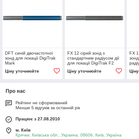
DFT синій двочастотної
FX 12 сірий зонд з
FX 1
зонд для локації DigiTrak
стандартним радіусом дії
зонд
Mark
для локації DigiTrak F2
раді
або F5 (12 кГц)
Digi
Ціну уточнюйте
Ціну уточнюйте
Цін
19,2
Про нас
Рейтинг не сформований
Менше 5 відгуків за останній рік
Працює з 27.08.2010
м. Київ
Крячки, Київська обл., Украина, 08606, Київ, Україна